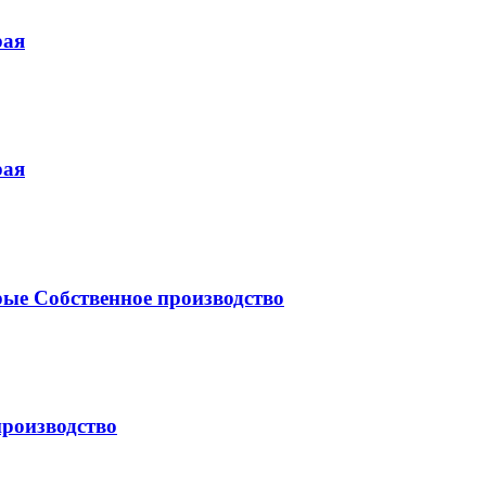
рая
рая
ые Собственное производство
роизводство