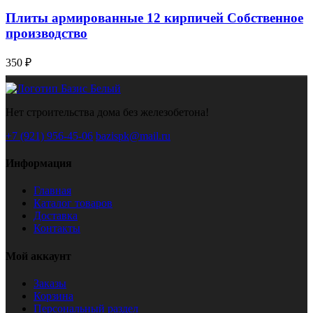
Плиты армированные 12 кирпичей Собственное
производство
350 ₽
Нет строительства дома без железобетона!
+7 (921) 956-45-06
bazispk@mail.ru
Информация
Главная
Каталог товаров
Доставка
Контакты
Мой аккаунт
Заказы
Корзина
Персональный раздел