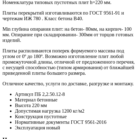
Номенклатура типовых пустотных плит h=220 мм.
Плиты перекрытий изготавливаются по ГОСТ 9561-91 и
чертежам ИЖ 780 . Класс бетона В40.
Min глубина опирания плит: на бетон- 80мм, на кирпич- 100
мм. Опирание при складировании- 300мм от торцов готовых
изделий.
Плиты распиливаются поперек формуемого массива под
углом от 0º до 180º. Возможно изготовление плит любой
промежуточной длины, отличной от предложенного перечня,
с несущей способностью (типом армирования) от ближайшей
приведенной плиты большего размера.
Отличное качество, услуги по доставке, разгрузке и монтажу.
Артикул
ПБ 2,2.50.12-8
Материал
бетонные
Высота
220 мм
Допустимая нагрузка
1200 кг/м2
Конструкция
пустотные
Нормативные документы
ГОСТ 9561-2016
Эксплуатация
новый