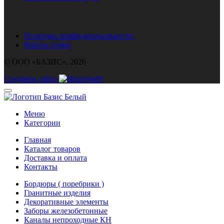
Политика конфиденциальности
Файлы cookie
© ООО «БАЗИС», 2026
Создание сайта
Меню
Категории
Главная
Каталог товаров
Доставка и оплата
Контакты
Бордюры ( поребрики )
Гранитные изделия
Декоративные элементы
Заборы железобетонные
Каналы непроходные КН