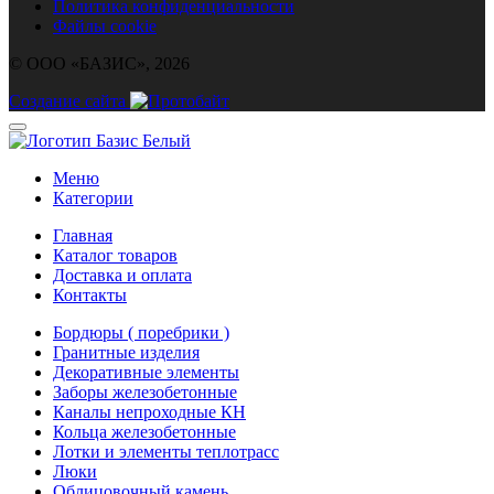
Политика конфиденциальности
Файлы cookie
© ООО «БАЗИС», 2026
Создание сайта
Меню
Категории
Главная
Каталог товаров
Доставка и оплата
Контакты
Бордюры ( поребрики )
Гранитные изделия
Декоративные элементы
Заборы железобетонные
Каналы непроходные КН
Кольца железобетонные
Лотки и элементы теплотрасс
Люки
Облицовочный камень