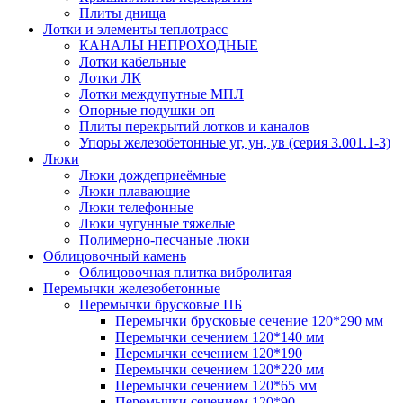
Плиты днища
Лотки и элементы теплотрасс
КАНАЛЫ НЕПРОХОДНЫЕ
Лотки кабельные
Лотки ЛК
Лотки междупутные МПЛ
Опорные подушки оп
Плиты перекрытий лотков и каналов
Упоры железобетонные уг, ун, ув (серия 3.001.1-3)
Люки
Люки дождеприеёмные
Люки плавающие
Люки телефонные
Люки чугунные тяжелые
Полимерно-песчаные люки
Облицовочный камень
Облицовочная плитка вибролитая
Перемычки железобетонные
Перемычки брусковые ПБ
Перемычки брусковые сечение 120*290 мм
Перемычки сечением 120*140 мм
Перемычки сечением 120*190
Перемычки сечением 120*220 мм
Перемычки сечением 120*65 мм
Перемычки сечением 120*90