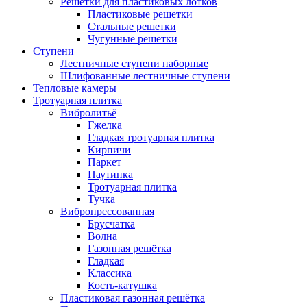
Решетки для пластиковых лотков
Пластиковые решетки
Стальные решетки
Чугунные решетки
Ступени
Лестничные ступени наборные
Шлифованные лестничные ступени
Тепловые камеры
Тротуарная плитка
Вибролитьё
Гжелка
Гладкая тротуарная плитка
Кирпичи
Паркет
Паутинка
Тротуарная плитка
Тучка
Вибропрессованная
Брусчатка
Волна
Газонная решётка
Гладкая
Классика
Кость-катушка
Пластиковая газонная решётка