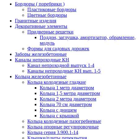
Бордюры ( поребрики )
Пластиковые бордюры
Цветные бордюры
Гранитные изделия
Декоративные элементы
Придверные решетки
Поддон, заглушка, амортизатор, обрамление,
модуль
Формы для садовых дорожек
Заборы железобетонные
Каналы непроходные КН
Канал непроходной выпуск 1-4
Каналы непроходные КН вып. 1-5
Кольца железобетонные
Кольца колодезные гладкие
Кольца 1 метр диаметром
Кольца 1,5 метра диаметром
Кольца 2 метра диаметром
Кольца 70 см диаметром
Кольца с днищем
Кольца с крышкой
Кольца колодезные пазогребневые
Кольца опорные регулировочные
Кольца серия 3.900.1-14
Крышки/плиты перекрытия