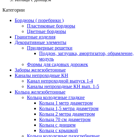
Категории
Бордюры ( поребрики )
Пластиковые бордюры
Цветные бордюры
Гранитные изделия
Декоративные элементы
Придверные решетки
Поддон, заглушка, амортизатор, обрамление,
модуль
Формы для садовых дорожек
Заборы железобетонные
Каналы непроходные КН
Канал непроходной выпуск 1-4
Каналы непроходные КН вып. 1-5
Кольца железобетонные
Кольца колодезные гладкие
Кольца 1 метр диаметром
Кольца 1,5 метра диаметром
Кольца 2 метра диаметром
Кольца 70 см диаметром
Кольца с днищем
Кольца с крышкой
Кольца колодезные пазогребневые