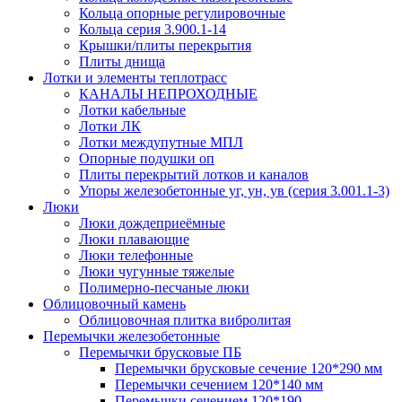
Кольца опорные регулировочные
Кольца серия 3.900.1-14
Крышки/плиты перекрытия
Плиты днища
Лотки и элементы теплотрасс
КАНАЛЫ НЕПРОХОДНЫЕ
Лотки кабельные
Лотки ЛК
Лотки междупутные МПЛ
Опорные подушки оп
Плиты перекрытий лотков и каналов
Упоры железобетонные уг, ун, ув (серия 3.001.1-3)
Люки
Люки дождеприеёмные
Люки плавающие
Люки телефонные
Люки чугунные тяжелые
Полимерно-песчаные люки
Облицовочный камень
Облицовочная плитка вибролитая
Перемычки железобетонные
Перемычки брусковые ПБ
Перемычки брусковые сечение 120*290 мм
Перемычки сечением 120*140 мм
Перемычки сечением 120*190