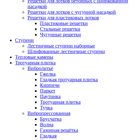
Решетки для лотков бетонных с оцинкованной
насадкой
Решетки для лотков с чугунной насадкой
Решетки для пластиковых лотков
Пластиковые решетки
Стальные решетки
Чугунные решетки
Ступени
Лестничные ступени наборные
Шлифованные лестничные ступени
Тепловые камеры
Тротуарная плитка
Вибролитьё
Гжелка
Гладкая тротуарная плитка
Кирпичи
Паркет
Паутинка
Тротуарная плитка
Тучка
Вибропрессованная
Брусчатка
Волна
Газонная решётка
Гладкая