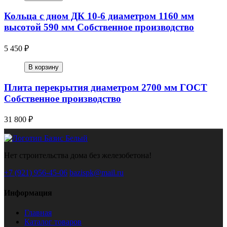
Кольца с дном ДК 10-6 диаметром 1160 мм
высотой 590 мм Собственное производство
5 450 ₽
В корзину
Плита перекрытия диаметром 2700 мм ГОСТ
Собственное производство
31 800 ₽
Нет строительства дома без железобетона!
+7 (921) 956-45-06
bazispk@mail.ru
Информация
Главная
Каталог товаров