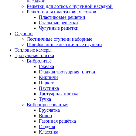
насадкой
Решетки для лотков с чугунной насадкой
Решетки для пластиковых лотков
Пластиковые решетки
Стальные решетки
Чугунные решетки
Ступени
Лестничные ступени наборные
Шлифованные лестничные ступени
Тепловые камеры
Тротуарная плитка
Вибролитьё
Гжелка
Гладкая тротуарная плитка
Кирпичи
Паркет
Паутинка
Тротуарная плитка
Тучка
Вибропрессованная
Брусчатка
Волна
Газонная решётка
Гладкая
Классика