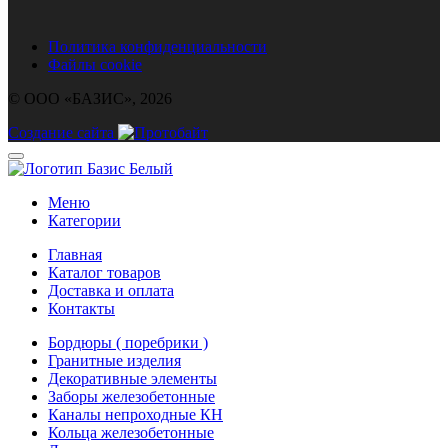
Политика конфиденциальности
Файлы cookie
© ООО «БАЗИС», 2026
Создание сайта
Меню
Категории
Главная
Каталог товаров
Доставка и оплата
Контакты
Бордюры ( поребрики )
Гранитные изделия
Декоративные элементы
Заборы железобетонные
Каналы непроходные КН
Кольца железобетонные