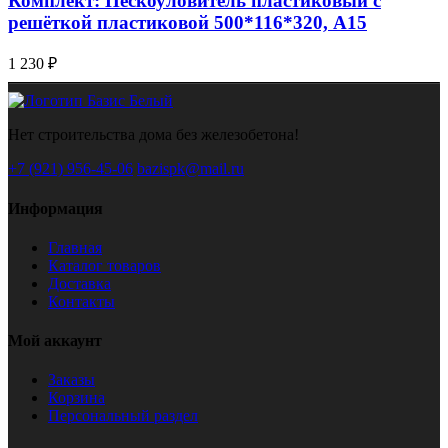
Комплект: Пескоуловитель пластиковый с
решёткой пластиковой 500*116*320, А15
1 230 ₽
Нет строительства дома без железобетона!
+7 (921) 956-45-06
bazispk@mail.ru
Информация
Главная
Каталог товаров
Доставка
Контакты
Мой аккаунт
Заказы
Корзина
Персональный раздел