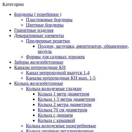
Категории
Бордюры ( поребрики )
Пластиковые бордюры
Цветные бордюры
Гранитные изделия
Декоративные элементы
Придверные решетки
Поддон, заглушка, амортизатор, обрамление,
модуль
Формы для садовых дорожек
Заборы железобетонные
Каналы непроходные КН
Канал непроходной выпуск 1-4
Каналы непроходные КН вып. 1-5
Кольца железобетонные
Кольца колодезные гладкие
Кольца 1 метр диаметром
Кольца 1,5 метра диаметром
Кольца 2 метра диаметром
Кольца 70 см диаметром
Кольца с днищем
Кольца с крышкой
Кольца колодезные пазогребневые
Кольца опорные регулировочные