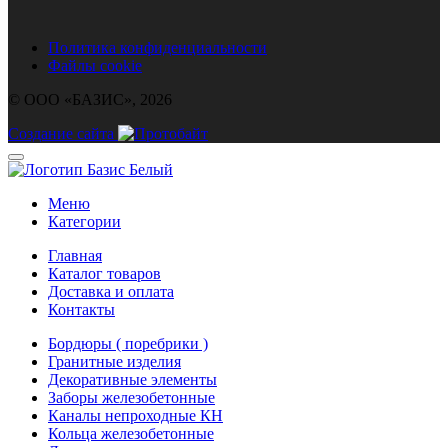
Политика конфиденциальности
Файлы cookie
© ООО «БАЗИС», 2026
Создание сайта
Меню
Категории
Главная
Каталог товаров
Доставка и оплата
Контакты
Бордюры ( поребрики )
Гранитные изделия
Декоративные элементы
Заборы железобетонные
Каналы непроходные КН
Кольца железобетонные