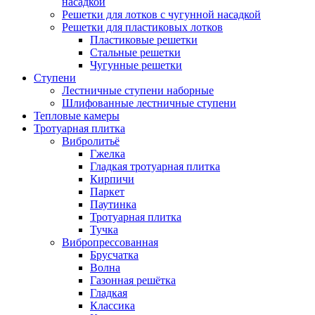
насадкой
Решетки для лотков с чугунной насадкой
Решетки для пластиковых лотков
Пластиковые решетки
Стальные решетки
Чугунные решетки
Ступени
Лестничные ступени наборные
Шлифованные лестничные ступени
Тепловые камеры
Тротуарная плитка
Вибролитьё
Гжелка
Гладкая тротуарная плитка
Кирпичи
Паркет
Паутинка
Тротуарная плитка
Тучка
Вибропрессованная
Брусчатка
Волна
Газонная решётка
Гладкая
Классика