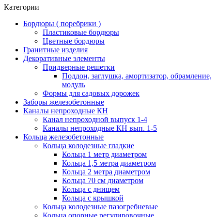
Категории
Бордюры ( поребрики )
Пластиковые бордюры
Цветные бордюры
Гранитные изделия
Декоративные элементы
Придверные решетки
Поддон, заглушка, амортизатор, обрамление,
модуль
Формы для садовых дорожек
Заборы железобетонные
Каналы непроходные КН
Канал непроходной выпуск 1-4
Каналы непроходные КН вып. 1-5
Кольца железобетонные
Кольца колодезные гладкие
Кольца 1 метр диаметром
Кольца 1,5 метра диаметром
Кольца 2 метра диаметром
Кольца 70 см диаметром
Кольца с днищем
Кольца с крышкой
Кольца колодезные пазогребневые
Кольца опорные регулировочные