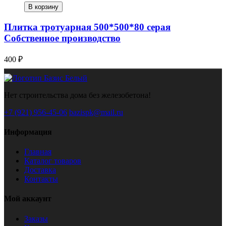
В корзину
Плитка тротуарная 500*500*80 серая
Собственное производство
400 ₽
Нет строительства дома без железобетона!
+7 (921) 956-45-06
bazispk@mail.ru
Информация
Главная
Каталог товаров
Доставка
Контакты
Мой аккаунт
Заказы