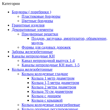
Категории
Бордюры ( поребрики )
Пластиковые бордюры
Цветные бордюры
Гранитные изделия
Декоративные элементы
Придверные решетки
Поддон, заглушка, амортизатор, обрамление,
модуль
Формы для садовых дорожек
Заборы железобетонные
Каналы непроходные КН
Канал непроходной выпуск 1-4
Каналы непроходные КН вып. 1-5
Кольца железобетонные
Кольца колодезные гладкие
Кольца 1 метр диаметром
Кольца 1,5 метра диаметром
Кольца 2 метра диаметром
Кольца 70 см диаметром
Кольца с днищем
Кольца с крышкой
Кольца колодезные пазогребневые
Кольца опорные регулировочные