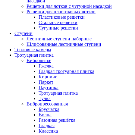
насадкой
Решетки для лотков с чугунной насадкой
Решетки для пластиковых лотков
Пластиковые решетки
Стальные решетки
Чугунные решетки
Ступени
Лестничные ступени наборные
Шлифованные лестничные ступени
Тепловые камеры
Тротуарная плитка
Вибролитьё
Гжелка
Гладкая тротуарная плитка
Кирпичи
Паркет
Паутинка
Тротуарная плитка
Тучка
Вибропрессованная
Брусчатка
Волна
Газонная решётка
Гладкая
Классика