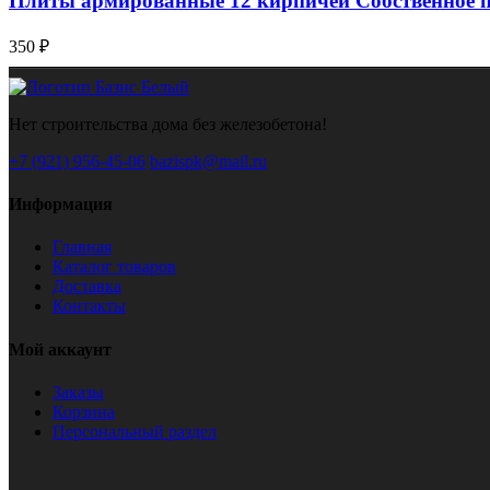
Плиты армированные 12 кирпичей Собственное п
350 ₽
Нет строительства дома без железобетона!
+7 (921) 956-45-06
bazispk@mail.ru
Информация
Главная
Каталог товаров
Доставка
Контакты
Мой аккаунт
Заказы
Корзина
Персональный раздел