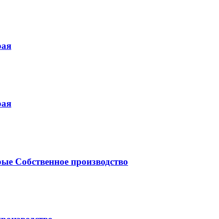
рая
рая
ые Собственное производство