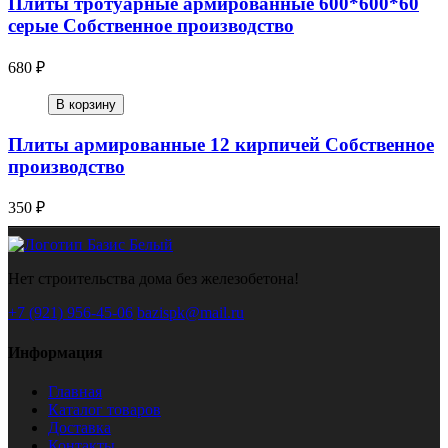
Плиты тротуарные армированные 600*600*60
серые Собственное производство
680 ₽
В корзину
Плиты армированные 12 кирпичей Собственное
производство
350 ₽
Нет строительства дома без железобетона!
+7 (921) 956-45-06
bazispk@mail.ru
Информация
Главная
Каталог товаров
Доставка
Контакты