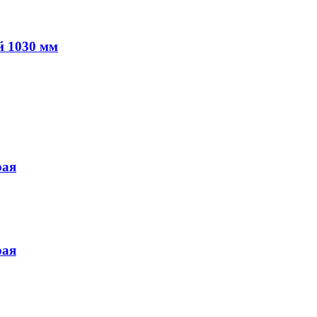
й 1030 мм
рая
рая