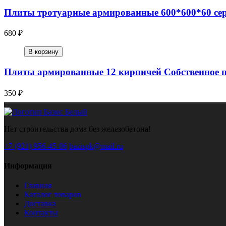
Плиты тротуарные армированные 600*600*60 сер
680 ₽
В корзину
Плиты армированные 12 кирпичей Собственное п
350 ₽
Нет строительства дома без железобетона!
+7 (921) 956-45-06
bazispk@mail.ru
Информация
Главная
Каталог товаров
Доставка
Контакты