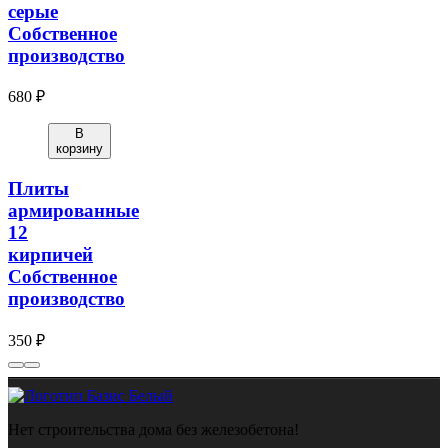
серые
Собственное
производство
680 ₽
В
корзину
Плиты
армированные
12
кирпичей
Собственное
производство
350 ₽
Нет строительства дома без железобетона!