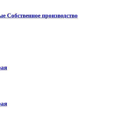
е Собственное производство
рая
рая