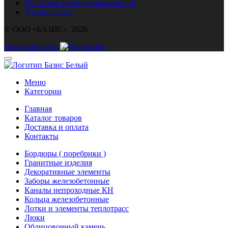
Политика конфиденциальности
Файлы cookie
© ООО «БАЗИС», 2026
Создание сайта
Меню
Категории
Главная
Каталог товаров
Доставка и оплата
Контакты
Бордюры ( поребрики )
Гранитные изделия
Декоративные элементы
Заборы железобетонные
Каналы непроходные КН
Кольца железобетонные
Лотки и элементы теплотрасс
Люки
Облицовочный камень