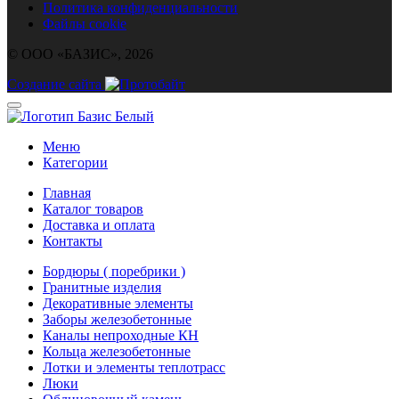
Политика конфиденциальности
Файлы cookie
© ООО «БАЗИС», 2026
Создание сайта
Меню
Категории
Главная
Каталог товаров
Доставка и оплата
Контакты
Бордюры ( поребрики )
Гранитные изделия
Декоративные элементы
Заборы железобетонные
Каналы непроходные КН
Кольца железобетонные
Лотки и элементы теплотрасс
Люки