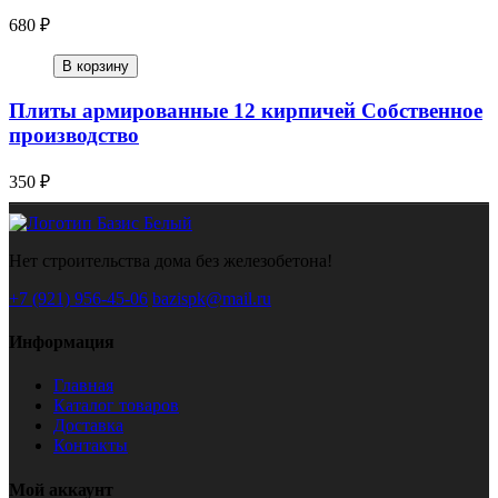
680 ₽
В корзину
Плиты армированные 12 кирпичей Собственное
производство
350 ₽
Нет строительства дома без железобетона!
+7 (921) 956-45-06
bazispk@mail.ru
Информация
Главная
Каталог товаров
Доставка
Контакты
Мой аккаунт